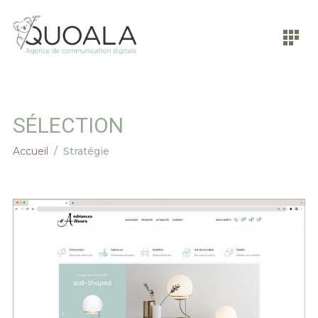
SÉLECTION
Accueil
/
Stratégie